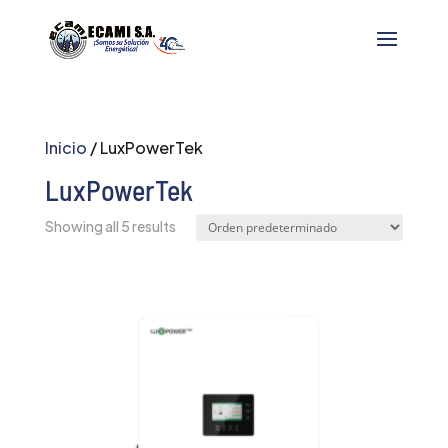
Inicio
/ LuxPowerTek
LuxPowerTek
Showing all 5 results