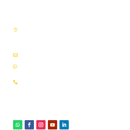
CONTACTANOS
Altos de Santo Domingo, Residencia
Embajador de Venezuela 200 mts. al
Oeste. Managua, Nicaragua
info@ecami.com.ni
|
ecami@ibw.com.ni
+(505) 8851-3221
2276-0252
2276-0925
2255-1691
2255-1682
2276-0240