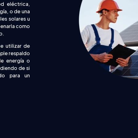
d eléctrica,
gía, o de una
es solares u
acenarla como
o.
 utilizar de
mple respaldo
e energía o
ndiendo de si
ndo para un