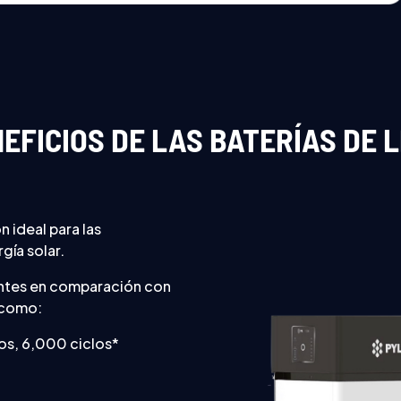
EFICIOS DE LAS BATERÍAS DE L
n ideal para las
ía solar.
entes en comparación con
s como:
ños, 6,000 ciclos*