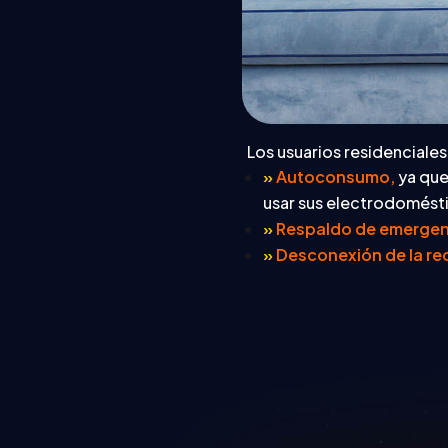
Los usuarios residenciale
»
Autoconsumo,
ya que
usar sus electrodomésti
»
Respaldo de emergen
»
Desconexión de la red