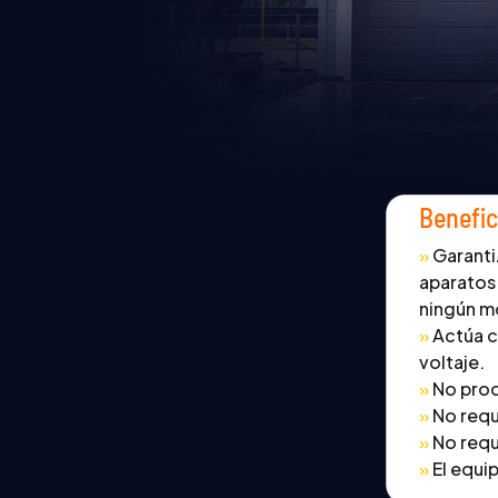
Benefic
»
Garantiz
aparatos
ningún 
»
Actúa c
voltaje.
»
No prod
»
No requ
»
No requi
»
El equi