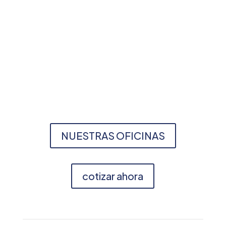
2276-0252
2276-0925
2255-1691
2255-1682
2276-0240
NUESTRAS OFICINAS
cotizar ahora