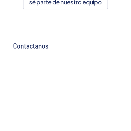
sé parte de nuestro equipo
Contactanos
Altos de Santo Domingo, Residencia
Embajador de Venezuela 200 mts. al Oeste.
Managua, Nicaragua
info@ecami.com.ni
|
ecami@ibw.com.ni
+(505) 8851-3221