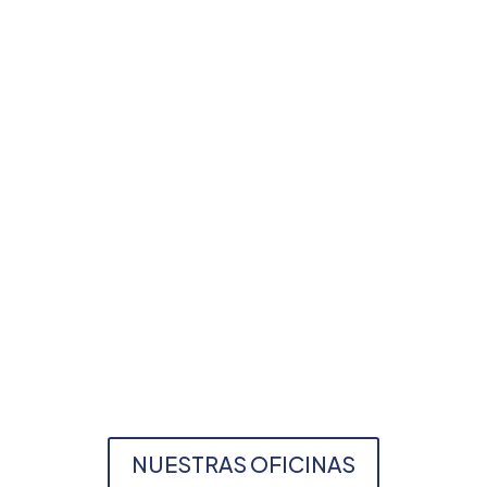
Managua, Nicaragua
info@ecami.com.ni
|
ecami@ibw.com.ni
+(505) 8851-3221
2276-0252
2276-0925
2255-1691
2255-1682
2276-0240
NUESTRAS OFICINAS