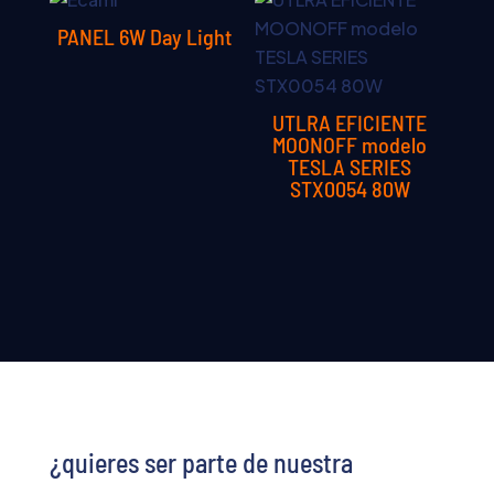
PANEL 6W Day Light
UTLRA EFICIENTE
MOONOFF modelo
TESLA SERIES
STX0054 80W
¿quieres ser parte de nuestra