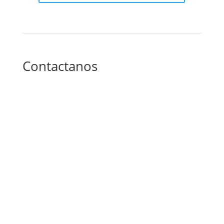
Contactanos
Altos de Santo Domingo, Residencia Embajador de
Venezuela 200 mts. al Oeste. Managua, Nicaragua
info@ecami.com.ni
|
ecami@ibw.com.ni
+(505) 8851-3221
2276-0252
2276-0925