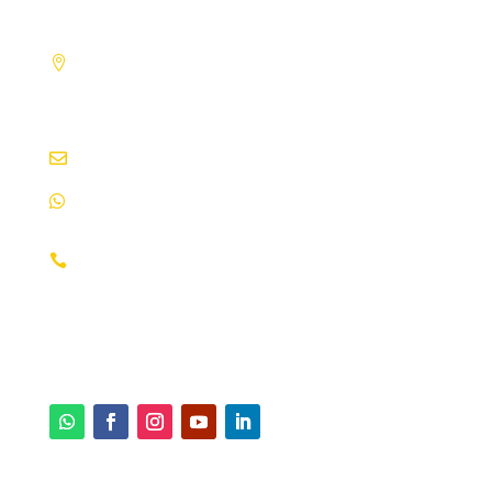
Altos de Santo Domingo, Residencia
Embajador de Venezuela 200 mts. al
Oeste. Managua, Nicaragua
info@ecami.com.ni
|
ecami@ibw.com.ni
+(505) 8851-3221
2276-0252
2276-0925
2255-1691
2255-1682
2276-0240