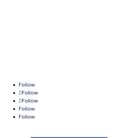
+(505) 8851-3221
2276-0252
2276-0925
2255-1691
2255-1682
2276-0240
Follow
Follow
Follow
Follow
Follow