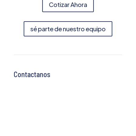
Cotizar Ahora
sé parte de nuestro equipo
Contactanos
Altos de Santo Domingo, Residencia
Embajador de Venezuela 200 mts. al Oeste.
Managua, Nicaragua
info@ecami.com.ni
|
ecami@ibw.com.ni