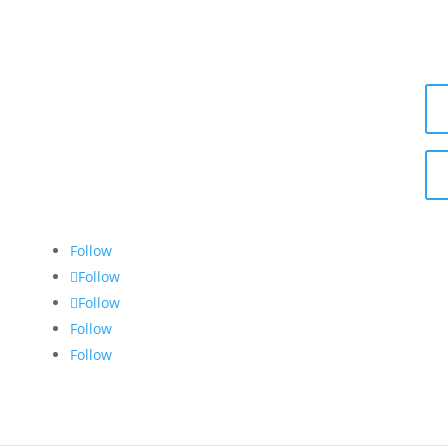
r
2276-0252
2276-0925
2255-1691
2255-1682
2276-0240
Follow
Follow
Follow
Follow
Follow