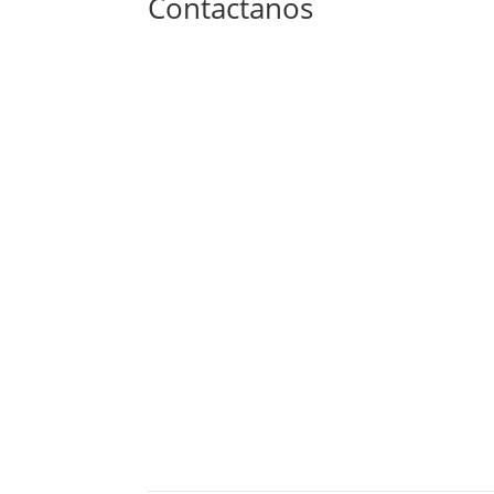
Contactanos
Altos de Santo Domingo, Residencia Embajado
de Venezuela 200 mts. al Oeste. Managua,
Nicaragua
info@ecami.com.ni
|
ecami@ibw.com.ni
+(505) 8851-3221