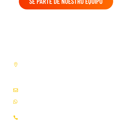
SÉ PARTE DE NUESTRO EQUIPO
CONTACTANOS
Altos de Santo Domingo, Residencia
Embajador de Venezuela 200 mts. al
Oeste. Managua, Nicaragua
info@ecami.com.ni
|
ecami@ibw.com.ni
+(505) 8851-3221
2276-0252
2276-0925
2255-1691