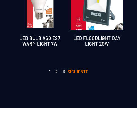
LED BULB A60 E27
LED FLOODLIGHT DAY
WARM LIGHT 7W
LIGHT 20W
1
2
3
→