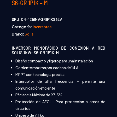
S6-GR 1P1K – M
SKU:
04-125INVGR1P1KS6LV
Categoría:
Inversores
Brand:
Solis
INVERSOR MONOFÁSICO DE CONEXIÓN A RED
SOLIS 1KW- S6-GR 1P1K-M
Diseño compacto y ligero para una instalación
Corriente máxima por cadena de 14 A
MPPT con tecnología precisa
Interruptor de alta frecuencia – permite una
comunicación eficiente
Eficiencia Máxima de 97.5%
Protección de AFCI – Para protección a arcos de
circuitos
Un peso de 7.1 kg